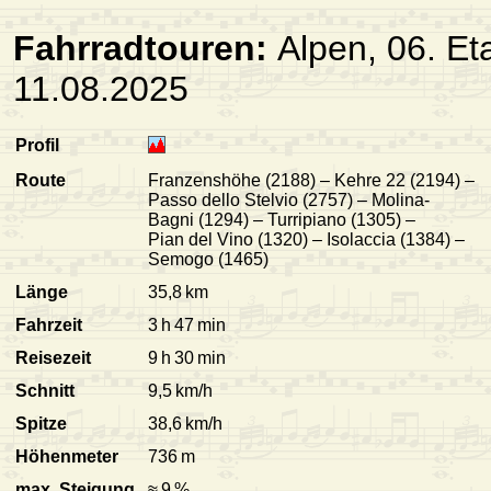
Fahrradtouren:
Alpen, 06. Et
11.08.2025
Profil
Route
Franzenshöhe (2188) – Kehre 22 (2194) –
Passo dello Stelvio (2757) – Molina-
Bagni (1294) – Turripiano (1305) –
Pian del Vino (1320) – Isolaccia (1384) –
Semogo (1465)
Länge
35,8 km
Fahrzeit
3 h 47 min
Reisezeit
9 h 30 min
Schnitt
9,5 km/h
Spitze
38,6 km/h
Höhenmeter
736 m
max. Steigung
≈ 9 %