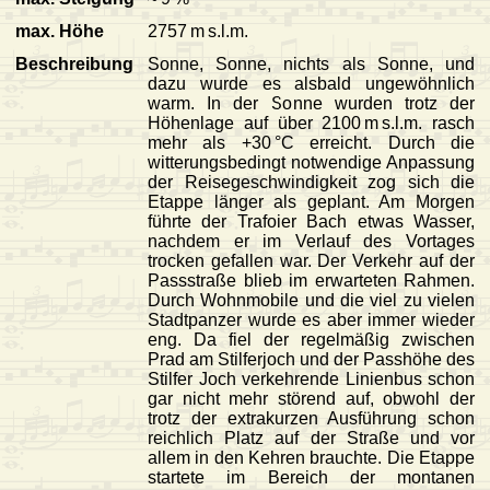
max. Höhe
2757 m s.l.m.
Beschreibung
Sonne, Sonne, nichts als Sonne, und
dazu wurde es alsbald ungewöhnlich
warm. In der Sonne wurden trotz der
Höhenlage auf über 2100 m s.l.m. rasch
mehr als +30 °C erreicht. Durch die
witterungsbedingt notwendige Anpassung
der Reisegeschwindigkeit zog sich die
Etappe länger als geplant. Am Morgen
führte der Trafoier Bach etwas Wasser,
nachdem er im Verlauf des Vortages
trocken gefallen war. Der Verkehr auf der
Passstraße blieb im erwarteten Rahmen.
Durch Wohnmobile und die viel zu vielen
Stadtpanzer wurde es aber immer wieder
eng. Da fiel der regelmäßig zwischen
Prad am Stilferjoch und der Passhöhe des
Stilfer Joch verkehrende Linienbus schon
gar nicht mehr störend auf, obwohl der
trotz der extrakurzen Ausführung schon
reichlich Platz auf der Straße und vor
allem in den Kehren brauchte. Die Etappe
startete im Bereich der montanen