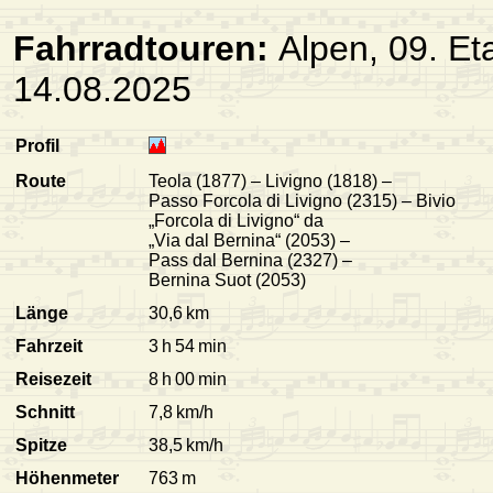
Fahrradtouren:
Alpen, 09. Et
14.08.2025
Profil
Route
Teola (1877) – Livigno (1818) –
Passo Forcola di Livigno (2315) – Bivio
„Forcola di Livigno“ da
„Via dal Bernina“ (2053) –
Pass dal Bernina (2327) –
Bernina Suot (2053)
Länge
30,6 km
Fahrzeit
3 h 54 min
Reisezeit
8 h 00 min
Schnitt
7,8 km/h
Spitze
38,5 km/h
Höhenmeter
763 m