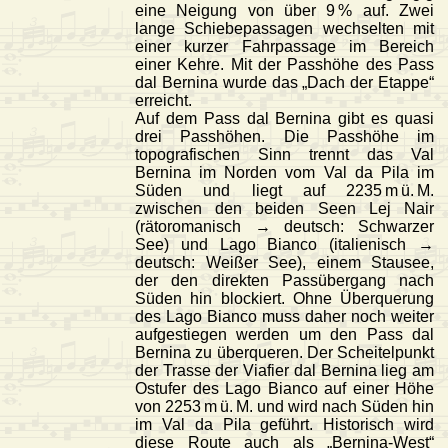
eine Neigung von über 9 % auf. Zwei
lange Schiebepassagen wechselten mit
einer kurzer Fahrpassage im Bereich
einer Kehre. Mit der Passhöhe des Pass
dal Bernina wurde das „Dach der Etappe“
erreicht.
Auf dem Pass dal Bernina gibt es quasi
drei Passhöhen. Die Passhöhe im
topografischen Sinn trennt das Val
Bernina im Norden vom Val da Pila im
Süden und liegt auf 2235 m ü. M.
zwischen den beiden Seen Lej Nair
(rätoromanisch → deutsch: Schwarzer
See) und Lago Bianco (italienisch →
deutsch: Weißer See), einem Stausee,
der den direkten Passübergang nach
Süden hin blockiert. Ohne Überquerung
des Lago Bianco muss daher noch weiter
aufgestiegen werden um den Pass dal
Bernina zu überqueren. Der Scheitelpunkt
der Trasse der Viafier dal Bernina lieg am
Ostufer des Lago Bianco auf einer Höhe
von 2253 m ü. M. und wird nach Süden hin
im Val da Pila geführt. Historisch wird
diese Route auch als „Bernina-West“