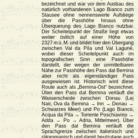
bezeichnet und war vor dem Ausbau des
natürlich vorhandenen Lago Bianco zum
Stausee ohne nennenswerte Aufstiege
über die Passhöhe hinaus ohne
Überquerung des Lago Bianco nutzbar.
Der Scheitelpunkt der Straße liegt etwas
weiter östlich auf einer Höhe von
2327 m ü. M. und bildet hier den Übergang
zwischen Val da Pila und Val Laguné,
wobei dieser Scheitelpunkt auch im
topografischen Sinn eine Passhöhe
darstellt, der wegen der unmittelbaren
Nähe zur Passhöhe des Pass dal Bernina
aber nicht als eigenständiger Pass
ausgewiesen ist. Historisch wird diese
Route auch als „Bernina-Ost“ bezeichnet.
Über den Pass dal Bernina verläuft die
Wasserscheide zwischen Donau (Lej
Nair, Ova da Bernina → Inn → Donau →
Schwarzes Meer) und Po (Lago Bianco,
Acqua da Pila → Torrente Poschiavino →
Adda → Po → Adria, Mittelmeer). Über
den Pass dal Bernina verläuft die
Sprachgrenze zwischen italienisch und
rätoromanisch und damit heutzutage auch