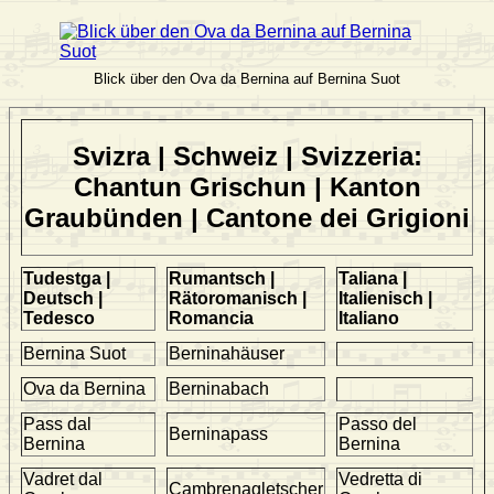
Blick über den Ova da Bernina auf Bernina Suot
Svizra | Schweiz | Svizzeria:
Chantun Grischun | Kanton
Graubünden | Cantone dei Grigioni
Tudestga |
Rumantsch |
Taliana |
Deutsch |
Rätoromanisch |
Italienisch |
Tedesco
Romancia
Italiano
Bernina Suot
Berninahäuser
Ova da Bernina
Berninabach
Pass dal
Passo del
Berninapass
Bernina
Bernina
Vadret dal
Vedretta di
Cambrenagletscher