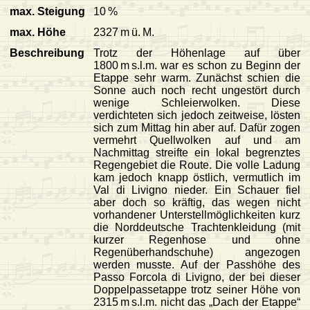
max. Steigung
10 %
max. Höhe
2327 m ü. M.
Beschreibung
Trotz der Höhenlage auf über
1800 m s.l.m. war es schon zu Beginn der
Etappe sehr warm. Zunächst schien die
Sonne auch noch recht ungestört durch
wenige Schleierwolken. Diese
verdichteten sich jedoch zeitweise, lösten
sich zum Mittag hin aber auf. Dafür zogen
vermehrt Quellwolken auf und am
Nachmittag streifte ein lokal begrenztes
Regengebiet die Route. Die volle Ladung
kam jedoch knapp östlich, vermutlich im
Val di Livigno nieder. Ein Schauer fiel
aber doch so kräftig, das wegen nicht
vorhandener Unterstellmöglichkeiten kurz
die Norddeutsche Trachtenkleidung (mit
kurzer Regenhose und ohne
Regenüberhandschuhe) angezogen
werden musste. Auf der Passhöhe des
Passo Forcola di Livigno, der bei dieser
Doppelpassetappe trotz seiner Höhe von
2315 m s.l.m. nicht das „Dach der Etappe“