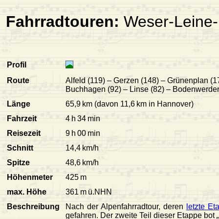
Fahrradtouren:
Weser-Leine-
Profil
Route
Alfeld (119) – Gerzen (148) – Grünenplan (1
Buchhagen (92) – Linse (82) – Bodenwerder
Länge
65,9 km (davon 11,6 km in Hannover)
Fahrzeit
4 h 34 min
Reisezeit
9 h 00 min
Schnitt
14,4 km/h
Spitze
48,6 km/h
Höhenmeter
425 m
max. Höhe
361 m ü.NHN
Beschreibung
Nach der Alpenfahrradtour, deren
letzte Et
gefahren. Der zweite Teil dieser Etappe bot