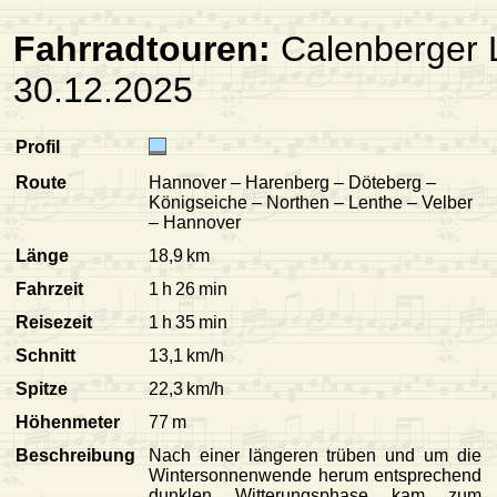
Fahrradtouren:
Calenberger 
30.12.2025
Profil
Route
Hannover – Harenberg – Döteberg –
Königseiche – Northen – Lenthe – Velber
– Hannover
Länge
18,9 km
Fahrzeit
1 h 26 min
Reisezeit
1 h 35 min
Schnitt
13,1 km/h
Spitze
22,3 km/h
Höhenmeter
77 m
Beschreibung
Nach einer längeren trüben und um die
Wintersonnenwende herum entsprechend
dunklen Witterungsphase kam zum