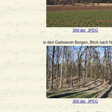
300 dpi JPEG
in den Garbsener Bergen, Blick nach
300 dpi JPEG