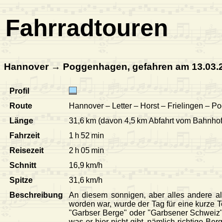
Fahrradtouren
Hannover → Poggenhagen, gefahren am 13.03.
Profil
Route
Hannover – Letter – Horst – Frielingen – 
Länge
31,6 km (davon 4,5 km Abfahrt vom Bahnhof 
Fahrzeit
1 h 52 min
Reisezeit
2 h 05 min
Schnitt
16,9 km/h
Spitze
31,6 km/h
Beschreibung
An diesem sonnigen, aber alles andere al
worden war, wurde der Tag für eine kurze 
"Garbser Berge" oder "Garbsener Schweiz"
was er hier nicht gibt, nämlich richtige 