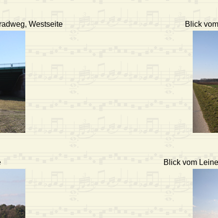
eradweg, Westseite
Blick vo
e
Blick vom Lein