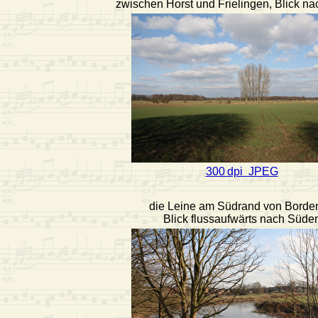
zwischen Horst und Frielingen, Blick n
300 dpi JPEG
die Leine am Südrand von Borde
Blick flussaufwärts nach Süde