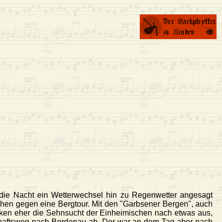
 die Nacht ein Wetterwechsel hin zu Regenwetter angesagt
achen gegen eine Bergtour. Mit den "Garbsener Bergen", auch
cken eher die Sehnsucht der Einheimischen nach etwas aus,
rtschaftsweg nach Bordenau ab. Der war an dem Tag aber nach