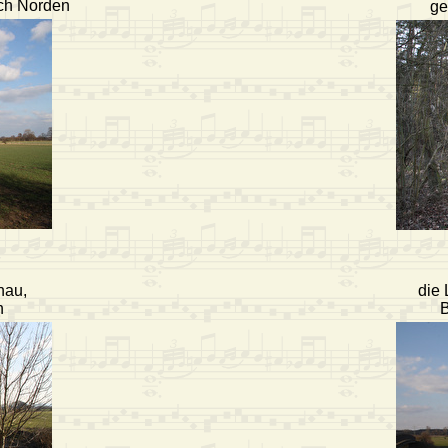
ach Norden
ge
nau,
die
n
B