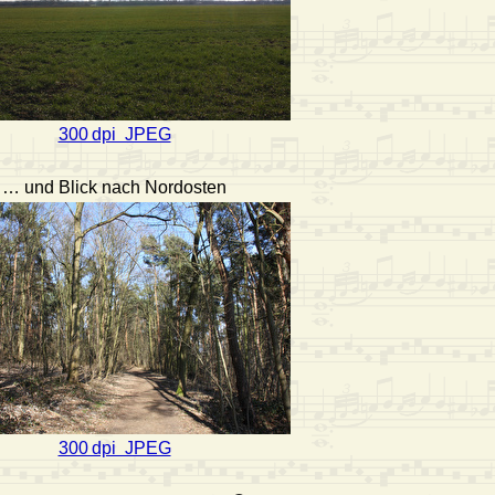
300 dpi JPEG
… und Blick nach Nordosten
300 dpi JPEG