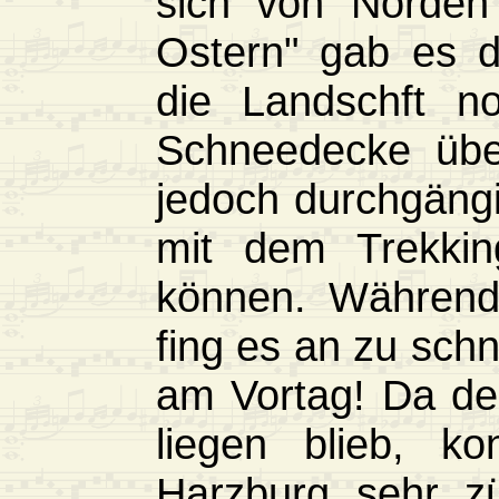
sich von Norden 
Ostern" gab es d
die Landschft n
Schneedecke übe
jedoch durchgängi
mit dem Trekkin
können. Während 
fing es an zu schne
am Vortag! Da de
liegen blieb, k
Harzburg sehr z