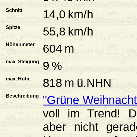
Schnitt
14,0 km/h
Spitze
55,8 km/h
Höhenmeter
604 m
max. Steigung
9 %
max. Höhe
818 m ü.NHN
Beschreibung
"Grüne Weihnacht
voll im Trend! 
aber nicht gera