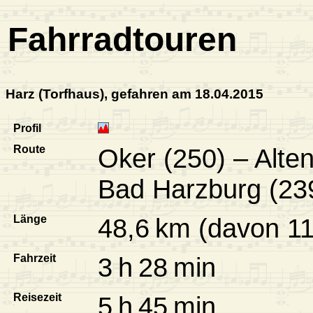
Fahrradtouren
Harz (Torfhaus), gefahren am 18.04.2015
Profil
Route
Oker (250) – Alte
Bad Harzburg (23
Länge
48,6 km (davon 11
Fahrzeit
3 h 28 min
Reisezeit
5 h 45 min