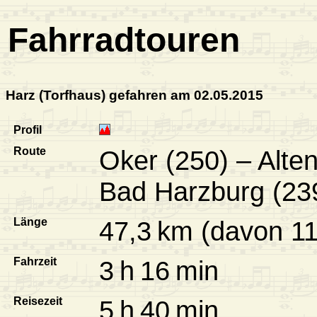
Fahrradtouren
Harz (Torfhaus) gefahren am 02.05.2015
Profil
Route
Oker (250) – Alte
Bad Harzburg (23
Länge
47,3 km (davon 11
Fahrzeit
3 h 16 min
Reisezeit
5 h 40 min