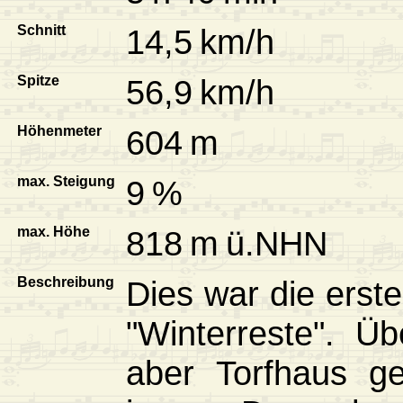
Schnitt
14,5 km/h
Spitze
56,9 km/h
Höhenmeter
604 m
max. Steigung
9 %
max. Höhe
818 m ü.NHN
Beschreibung
Dies war die erst
"Winterreste". Ü
aber Torfhaus g