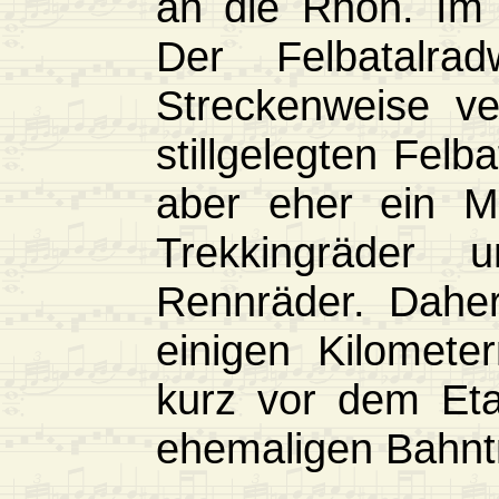
an die Rhön. Im 
Der Felbatalr
Streckenweise ve
stillgelegten Felb
aber eher ein M
Trekkingräder
Rennräder. Dahe
einigen Kilomete
kurz vor dem Eta
ehemaligen Bahntr