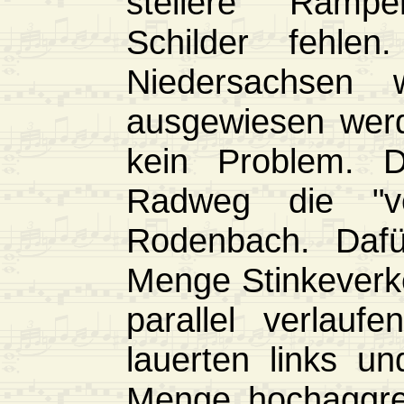
steilere Rampe
Schilder fehl
Niedersachsen
ausgewiesen wer
kein Problem. D
Radweg die "ve
Rodenbach. Dafü
Menge Stinkeverk
parallel verlau
lauerten links u
Menge hochaggre