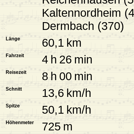
Kaltennordheim (4
Dermbach (370)
Länge
60,1 km
Fahrzeit
4 h 26 min
Reisezeit
8 h 00 min
Schnitt
13,6 km/h
Spitze
50,1 km/h
Höhenmeter
725 m