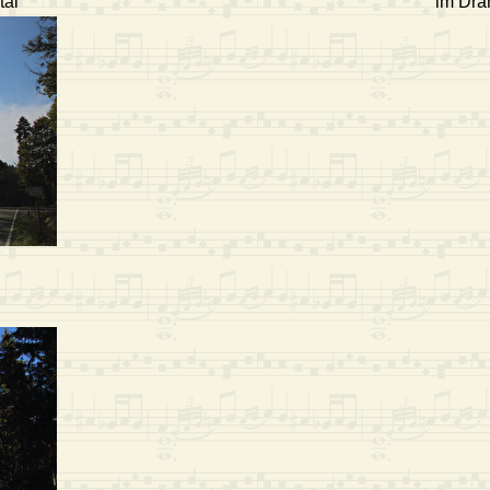
tal
im Drän