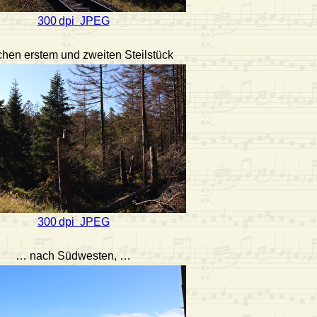
300 dpi JPEG
hen erstem und zweiten Steilstück
300 dpi JPEG
… nach Südwesten, …