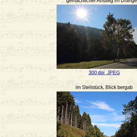
gemächlicher Anstieg im Dränge
300 dpi JPEG
im Steilstück, Blick bergab