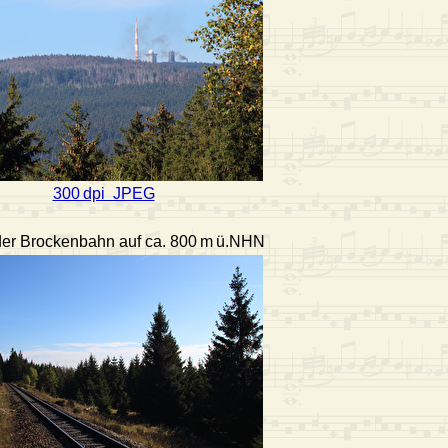
300 dpi JPEG
der Brockenbahn auf ca. 800 m ü.NHN