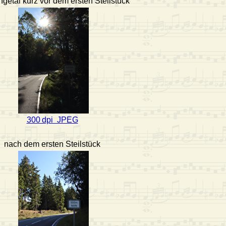
getal kurz vor dem ersten Steilstück
300 dpi JPEG
nach dem ersten Steilstück