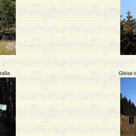
traße
Gleise 