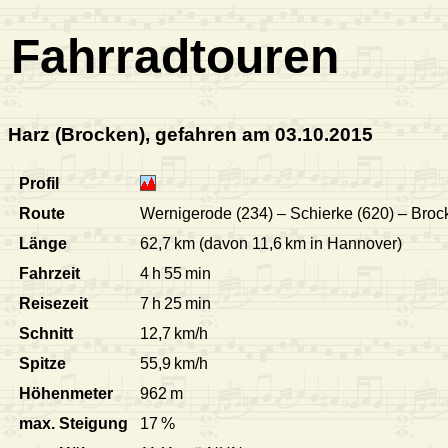
Fahrradtouren
Harz (Brocken), gefahren am 03.10.2015
Profil
Route
Wernigerode (234) – Schierke (620) – Broc
Länge
62,7 km (davon 11,6 km in Hannover)
Fahrzeit
4 h 55 min
Reisezeit
7 h 25 min
Schnitt
12,7 km/h
Spitze
55,9 km/h
Höhenmeter
962 m
max. Steigung
17 %