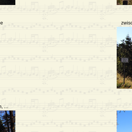
he
zwisc
n, …