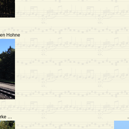
nen Hohne
erke …