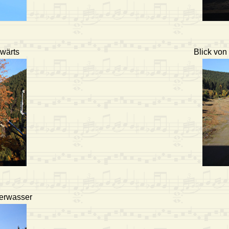
bwärts
Blick von
berwasser