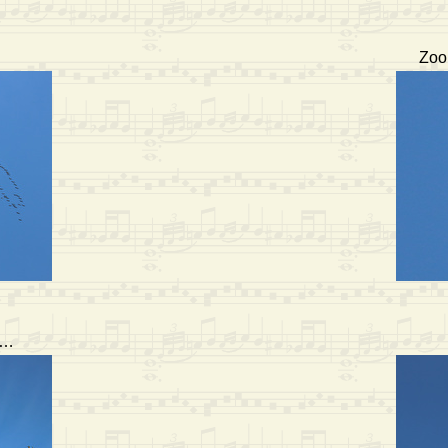
Zoo
 …