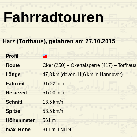
Fahrradtouren
Harz (Torfhaus), gefahren am 27.10.2015
Profil
Route
Oker (250) – Okertalsperre (417) – Torfhau
Länge
47,8 km (davon 11,6 km in Hannover)
Fahrzeit
3 h 32 min
Reisezeit
5 h 00 min
Schnitt
13,5 km/h
Spitze
53,5 km/h
Höhenmeter
561 m
max. Höhe
811 m ü.NHN