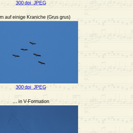
300 dpi JPEG
m auf einige Kraniche (Grus grus)
300 dpi JPEG
… in V-Formation