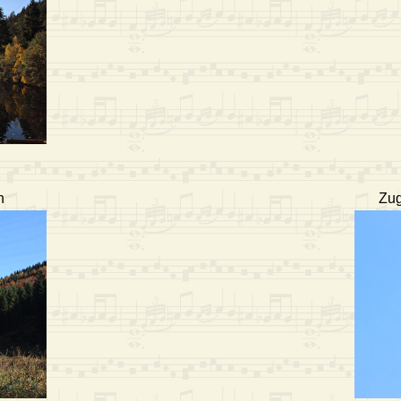
n
Zug