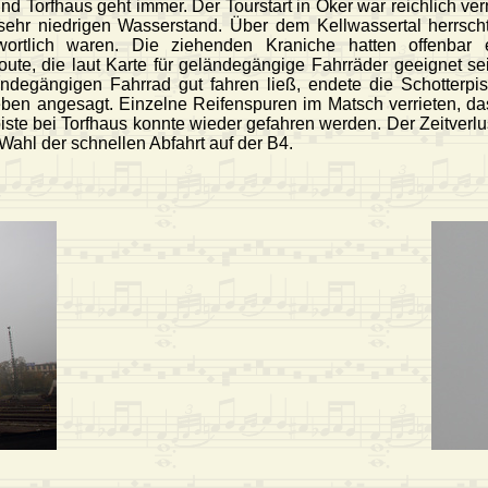
d Torfhaus geht immer. Der Tourstart in Oker war reichlich ve
sehr niedrigen Wasserstand. Über dem Kellwassertal herrsch
wortlich waren. Die ziehenden Kraniche hatten offenbar 
ute, die laut Karte für geländegängige Fahrräder geeignet sein 
ändegängigen Fahrrad gut fahren ließ, endete die Schotterpi
ben angesagt. Einzelne Reifenspuren im Matsch verrieten, das
piste bei Torfhaus konnte wieder gefahren werden. Der Zeitverl
Wahl der schnellen Abfahrt auf der B4.