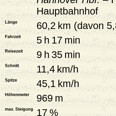
Hauptbahnhof
Länge
60,2 km (davon 5,
Fahrzeit
5 h 17 min
Reisezeit
9 h 35 min
Schnitt
11,4 km/h
Spitze
45,1 km/h
Höhenmeter
969 m
max. Steigung
17 %