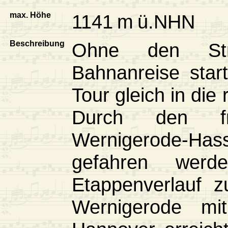
max. Höhe
1141 m ü.NHN
Beschreibung
Ohne den Stre
Bahnanreise star
Tour gleich in die 
Durch den fr
Wernigerode-Hass
gefahren werd
Etappenverlauf z
Wernigerode mi