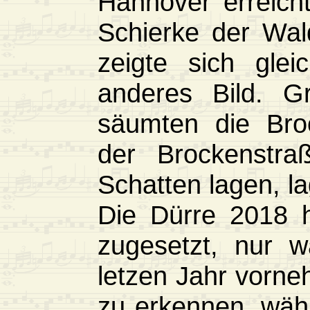
Hannover erreich
Schierke der Wal
zeigte sich glei
anderes Bild. G
säumten die Broc
der Brockenstra
Schatten lagen, l
Die Dürre 2018 
zugesetzt, nur 
letzen Jahr vorne
zu erkennen, wäh