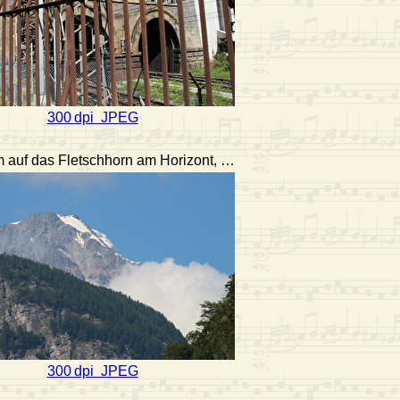
300 dpi JPEG
auf das Fletschhorn am Horizont, …
300 dpi JPEG