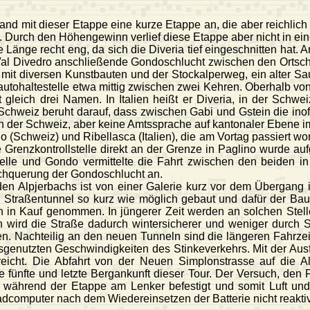
and mit dieser Etappe eine kurze Etappe an, die aber reichlic
 Durch den Höhengewinn verlief diese Etappe aber nicht in ei
 Länge recht eng, da sich die Diveria tief eingeschnitten hat. 
Val Divedro anschließende Gondoschlucht zwischen den Ortsc
ße mit diversen Kunstbauten und der Stockalperweg, ein alter 
tautohaltestelle etwa mittig zwischen zwei Kehren. Oberhalb von
t gleich drei Namen. In Italien heißt er Diveria, in der Sch
eiz beruht darauf, dass zwischen Gabi und Gstein die inoffiz
 in der Schweiz, aber keine Amtssprache auf kantonaler Ebene i
Schweiz) und Ribellasca (Italien), die am Vortag passiert word
Die Grenzkontrollstelle direkt an der Grenze in Paglino wurde a
selle und Gondo vermittelte die Fahrt zwischen den beiden in
chquerung der Gondoschlucht an.
en Alpjerbachs ist von einer Galerie kurz vor dem Übergang i
 Straßentunnel so kurz wie möglich gebaut und dafür der Bau 
n in Kauf genommen. In jüngerer Zeit werden an solchen Stell
wird die Straße dadurch wintersicherer und weniger durch St
en. Nachteilig an den neuen Tunneln sind die längeren Fahrze
genutzten Geschwindigkeiten des Stinkeverkehrs. Mit der Ausfah
icht. Die Abfahrt von der Neuen Simplonstrasse auf die Alt
ie fünfte und letzte Bergankunft dieser Tour. Der Versuch, den
l während der Etappe am Lenker befestigt und somit Luft und
rradcomputer nach dem Wiedereinsetzen der Batterie nicht reakti