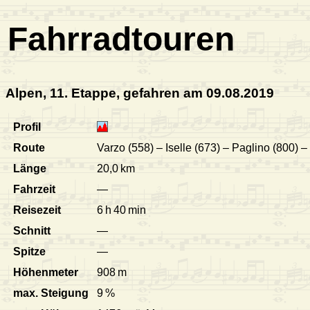
Fahrradtouren
Alpen, 11. Etappe, gefahren am 09.08.2019
Profil
Route
Varzo (558) – Iselle (673) – Paglino (800)
Länge
20,0 km
Fahrzeit
—
Reisezeit
6 h 40 min
Schnitt
—
Spitze
—
Höhenmeter
908 m
max. Steigung
9 %