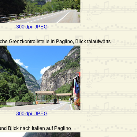
300 dpi JPEG
he Grenzkontrollstelle in Paglino, Blick talaufwärts
300 dpi JPEG
nd Blick nach Italien auf Paglino