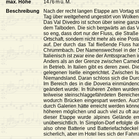
max. Höhe
1476 m ü. M.
Beschreibung
Nach der recht langen Etappe am Vortag st
Tag über weitgehend ungestört von Wolken.
Das Val Divedro ist schon über seine ganze
dem Talboden. Die sich bergwärts an das 
so eng, dass dort nur der Fluss, die Stra
Ortschaft, sondern nicht mehr als eine Pos
auf. Der durch das Tal fließende Fluss ha
Chrummbach. Der Namenswechsel in der Schw
Italienisch ist zwar eine der Amtssprachen
Anders als an der Grenze zwischen Camedo (
in Betrieb. In Italien gibt es deren zwei. 
gelegenen Iselle eingerichtet. Zwischen I
Niemandsland. Daran schloss sich die Dur
Im Bereich des in die Doveria einmündend
geändert wurde. In früheren Zeiten wurden
teilweise steinschlaggefährdeten Bereiche
wodurch Brücken eingespart werden. Auch 
durch Galerien hätte erreicht werden könn
höheren möglichen und auch viel zu oft aus
dieser Etappe wurde alpines Gelände erre
unübersichtlich. In Simplon-Dorf erfolgte d
also ohne Batterie und Batteriefachdecke
sicherlich, aber im Hotel lies sich der Fah