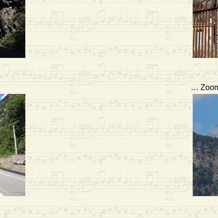
… Zoom 