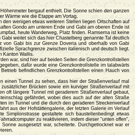
h Höhenmeter bergauf enthielt. Die Sonne schien den ganzen
ner Wärme wie die Etappe am Vortag.
An den wenigen etwas weiteren Stellen liegen Ortschaften auf
haften Gondo am unteren Ende und Gabi am oberen Ende ist
Saumpfad, heute Wanderweg, Platz finden. Ramserna ist keine
 Gabi weitet sich das hier Chastelberg genannte Tal deutlich
weiz von Gabi bis zur Grenze Doveria und oberhalb von Gabi
ielle Sprachgrenze zwischen italienisch und deutsch liegt.
m Kanton Wallis.
en war, sind hier auf beiden Seiten die Grenzkontrollstellen
ufgegeben, dafür wurde eine Grenzkontrollstelle im talabwärts
 Betrieb befindlichen Grenzkontrollstellen einen Hauch von
n einen Tunnel zu sehen, dass hier der Straßenverlauf mal
zusätzlicher Brücken sowie ein kurviger Straßenverlauf mit
en oft längere Tunnel mit geraderem Straßenverlauf gebaut,
einschlag gefährdet, wobei dies auch auf der alten Straße
iten im Tunnel und die durch den geraderen Streckenverlauf
rt aus der Hofstättengalerie, der letzten Galerie im Verlauf
e Simplonstrasse gestaltete sich baustellenbedingt etwas
 Fahrradcomputer zu reaktivieren, indem dieser "unten offen",
 Sonne ausgesetzt war, scheiterte. Durchgetrocknet war er
vieren.