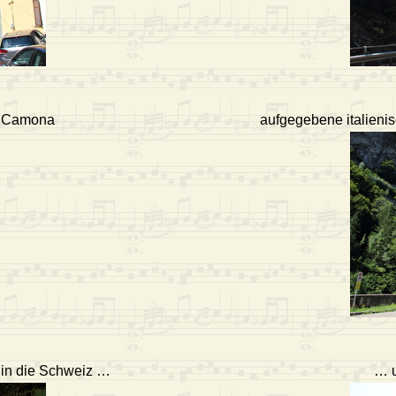
di Camona
aufgegebene italienisc
 in die Schweiz …
… u