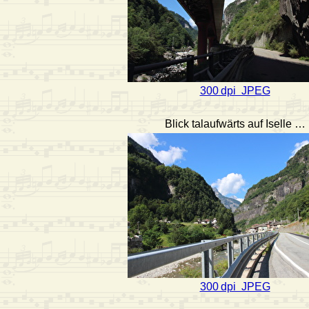
300 dpi JPEG
Blick talaufwärts auf Iselle …
300 dpi JPEG