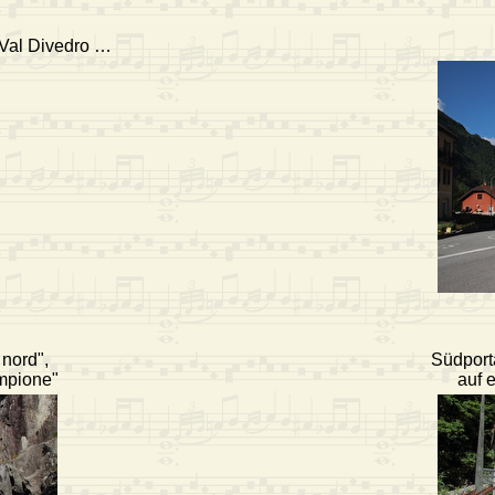
 Val Divedro …
nord",
Südport
empione"
auf 