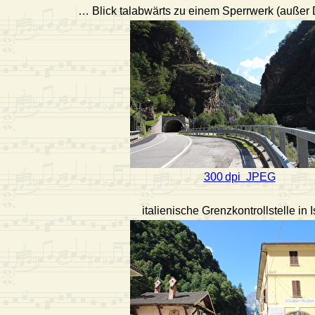
… Blick talabwärts zu einem Sperrwerk (außer D
300 dpi JPEG
italienische Grenzkontrollstelle in I