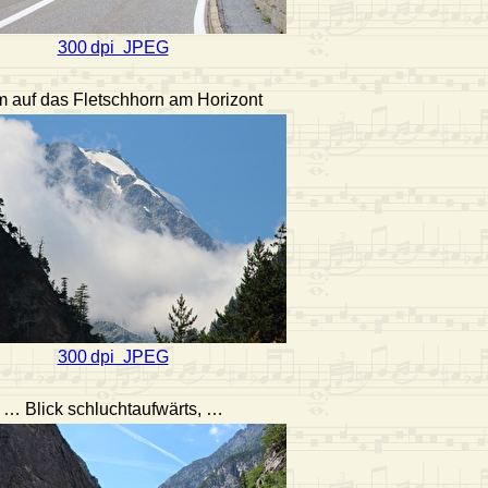
300 dpi JPEG
 auf das Fletschhorn am Horizont
300 dpi JPEG
… Blick schluchtaufwärts, …