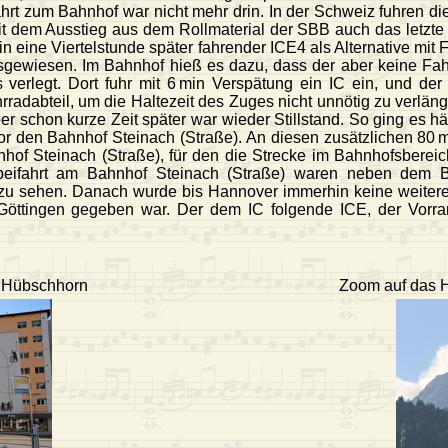
ahrt zum Bahnhof war nicht mehr drin. In der Schweiz fuhren d
t dem Ausstieg aus dem Rollmaterial der SBB auch das letzt
 ein eine Viertelstunde später fahrender ICE4 als Alternative 
usgewiesen. Im Bahnhof hieß es dazu, dass der aber keine Fa
s verlegt. Dort fuhr mit 6 min Verspätung ein IC ein, und de
radabteil, um die Haltezeit des Zuges nicht unnötig zu verläng
aber schon kurze Zeit später war wieder Stillstand. So ging e
vor den Bahnhof Steinach (Straße). An diesen zusätzlichen 8
hof Steinach (Straße), für den die Strecke im Bahnhofsbereich
rbeifahrt am Bahnhof Steinach (Straße) waren neben dem
 zu sehen. Danach wurde bis Hannover immerhin keine weitere
öttingen gegeben war. Der dem IC folgende ICE, der Vorrang
um Hübschhorn
Zoom auf das H