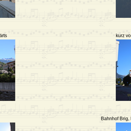
ärts
kurz v
Bahnhof Brig, 