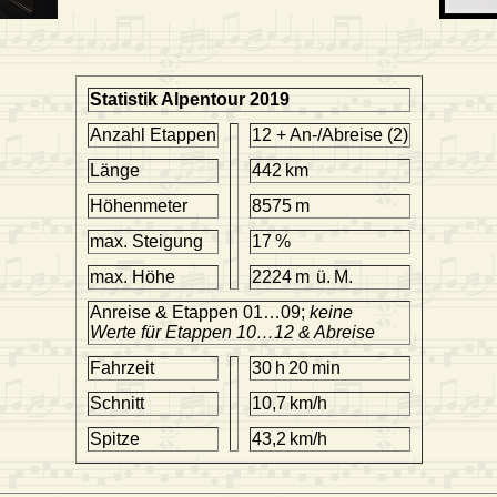
Statistik Alpentour 2019
Anzahl Etappen
12 + An-/Abreise (2)
Länge
442 km
Höhenmeter
8575 m
max. Steigung
17 %
max. Höhe
2224 m ü. M.
Anreise & Etappen 01…09;
keine
Werte für Etappen 10…12 & Abreise
Fahrzeit
30 h 20 min
Schnitt
10,7 km/h
Spitze
43,2 km/h