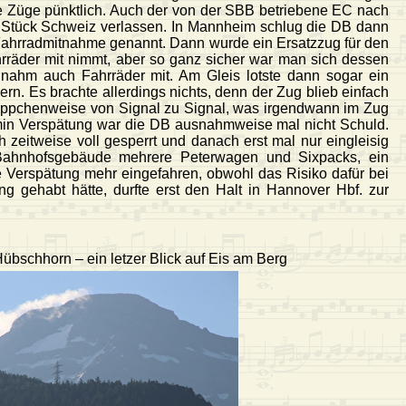
ie Züge pünktlich. Auch der von der SBB betriebene EC nach
e Stück Schweiz verlassen. In Mannheim schlug die DB dann
mit Fahrradmitnahme genannt. Dann wurde ein Ersatzzug für den
hrräder mit nimmt, aber so ganz sicher war man sich dessen
r nahm auch Fahrräder mit. Am Gleis lotste dann sogar ein
ern. Es brachte allerdings nichts, denn der Zug blieb einfach
s häppchenweise von Signal zu Signal, was irgendwann im Zug
0 min Verspätung war die DB ausnahmweise mal nicht Schuld.
 zeitweise voll gesperrt und danach erst mal nur eingleisig
 Bahnhofsgebäude mehrere Peterwagen und Sixpacks, ein
 Verspätung mehr eingefahren, obwohl das Risiko dafür bei
 gehabt hätte, durfte erst den Halt in Hannover Hbf. zur
übschhorn – ein letzer Blick auf Eis am Berg