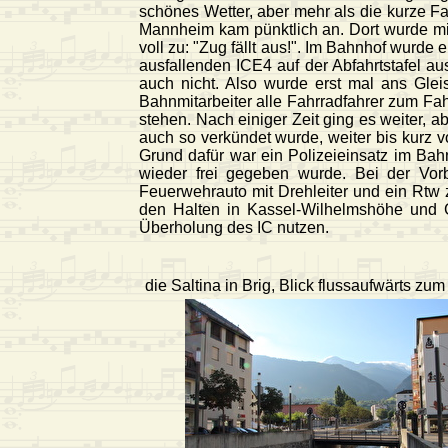
schönes Wetter, aber mehr als die kurze F
Mannheim kam pünktlich an. Dort wurde mi
voll zu: "Zug fällt aus!". Im Bahnhof wurde
ausfallenden ICE4 auf der Abfahrtstafel a
auch nicht. Also wurde erst mal ans Glei
Bahnmitarbeiter alle Fahrradfahrer zum Fahr
stehen. Nach einiger Zeit ging es weiter, 
auch so verkündet wurde, weiter bis kurz 
Grund dafür war ein Polizeieinsatz im Bahn
wieder frei gegeben wurde. Bei der Vo
Feuerwehrauto mit Drehleiter und ein Rtw
den Halten in Kassel-Wilhelmshöhe und G
Überholung des IC nutzen.
die Saltina in Brig, Blick flussaufwärts z