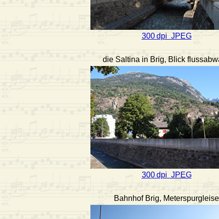
300 dpi JPEG
die Saltina in Brig, Blick flussabw
300 dpi JPEG
Bahnhof Brig, Meterspurgleise