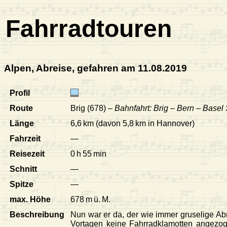
Fahrradtouren
Alpen, Abreise, gefahren am 11.08.2019
Profil
Route
Brig (678) –
Bahnfahrt: Brig – Bern – Base
Länge
6,6 km (davon 5,8 km in Hannover)
Fahrzeit
—
Reisezeit
0 h 55 min
Schnitt
—
Spitze
—
max. Höhe
678 m ü. M.
Beschreibung
Nun war er da, der wie immer gruselige Ab
Vortagen keine Fahrradklamotten angezoge