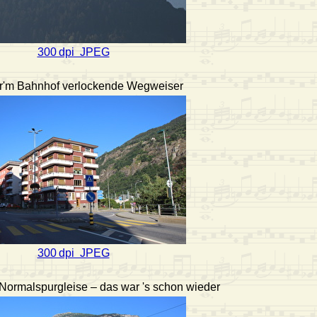
300 dpi JPEG
or'm Bahnhof verlockende Wegweiser
300 dpi JPEG
Normalspurgleise – das war 's schon wieder