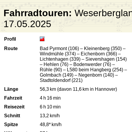
Fahrradtouren:
Weserberglan
17.05.2025
Profil
Route
Bad Pyrmont (106) – Kleinenberg (350) –
Windmühle (374) – Eichenborn (366) –
Lichtenhagen (339) – Sievershagen (154)
– Hehlen (76) – Bodenwerder (76) –
Rühle (90) – L580 beim Hangberg (254) –
Golmbach (149) – Negenborn (140) –
Stadtoldendorf (221)
Länge
56,3 km (davon 11,6 km in Hannover)
Fahrzeit
4 h 16 min
Reisezeit
6 h 10 min
Schnitt
13,2 km/h
Spitze
48,8* km/h