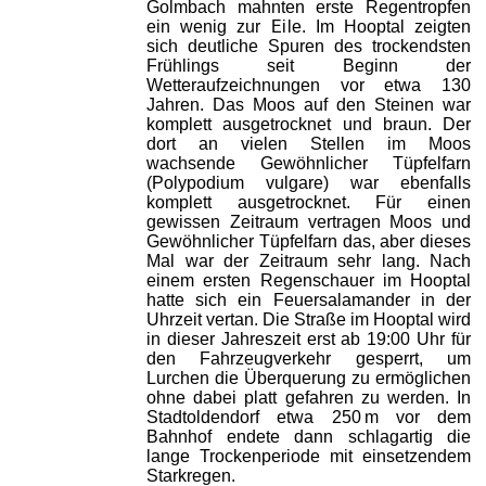
Golmbach mahnten erste Regentropfen
ein wenig zur Eile. Im Hooptal zeigten
sich deutliche Spuren des trockendsten
Frühlings seit Beginn der
Wetteraufzeichnungen vor etwa 130
Jahren. Das Moos auf den Steinen war
komplett ausgetrocknet und braun. Der
dort an vielen Stellen im Moos
wachsende Gewöhnlicher Tüpfelfarn
(Polypodium vulgare) war ebenfalls
komplett ausgetrocknet. Für einen
gewissen Zeitraum vertragen Moos und
Gewöhnlicher Tüpfelfarn das, aber dieses
Mal war der Zeitraum sehr lang. Nach
einem ersten Regenschauer im Hooptal
hatte sich ein Feuersalamander in der
Uhrzeit vertan. Die Straße im Hooptal wird
in dieser Jahreszeit erst ab 19:00 Uhr für
den Fahrzeugverkehr gesperrt, um
Lurchen die Überquerung zu ermöglichen
ohne dabei platt gefahren zu werden. In
Stadtoldendorf etwa 250 m vor dem
Bahnhof endete dann schlagartig die
lange Trockenperiode mit einsetzendem
Starkregen.