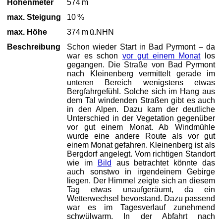
Höhenmeter
574 m
max. Steigung
10 %
max. Höhe
374 m ü.NHN
Beschreibung
Schon wieder Start in Bad Pyrmont – da
war es schon
vor gut einem Monat
los
gegangen. Die Straße von Bad Pyrmont
nach Kleinenberg vermittelt gerade im
unteren Bereich wenigstens etwas
Bergfahrgefühl. Solche sich im Hang aus
dem Tal windenden Straßen gibt es auch
in den Alpen. Dazu kam der deutliche
Unterschied in der Vegetation gegenüber
vor gut einem Monat. Ab Windmühle
wurde eine andere Route als vor gut
einem Monat gefahren. Kleinenberg ist als
Bergdorf angelegt. Vom richtigen Standort
wie im
Bild
aus betrachtet könnte das
auch sonstwo in irgendeinem Gebirge
liegen. Der Himmel zeigte sich an diesem
Tag etwas unaufgeräumt, da ein
Wetterwechsel bevorstand. Dazu passend
war es im Tagesverlauf zunehmend
schwülwarm. In der Abfahrt nach