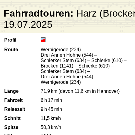
Fahrradtouren:
Harz (Brocke
19.07.2025
Profil
Route
Wernigerode (234) –
Drei Annen Hohne (544) –
Schierker Stern (634) – Schierke (610) –
Brocken (1141) – Schierke (610) –
Schierker Stern (634) –
Drei Annen Hohne (544) –
Wernigerode (234)
Länge
71,9 km (davon 11,6 km in Hannover)
Fahrzeit
6 h 17 min
Reisezeit
9 h 45 min
Schnitt
11,5 km/h
Spitze
50,3 km/h