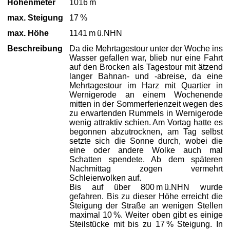
Höhenmeter
1016 m
max. Steigung
17 %
max. Höhe
1141 m ü.NHN
Beschreibung
Da die Mehrtagestour unter der Woche ins
Wasser gefallen war, blieb nur eine Fahrt
auf den Brocken als Tagestour mit ätzend
langer Bahnan- und -abreise, da eine
Mehrtagestour im Harz mit Quartier in
Wernigerode an einem Wochenende
mitten in der Sommerferienzeit wegen des
zu erwartenden Rummels in Wernigerode
wenig attraktiv schien. Am Vortag hatte es
begonnen abzutrocknen, am Tag selbst
setzte sich die Sonne durch, wobei die
eine oder andere Wolke auch mal
Schatten spendete. Ab dem späteren
Nachmittag zogen vermehrt
Schleierwolken auf.
Bis auf über 800 m ü.NHN wurde
gefahren. Bis zu dieser Höhe erreicht die
Steigung der Straße an wenigen Stellen
maximal 10 %. Weiter oben gibt es einige
Steilstücke mit bis zu 17 % Steigung. In