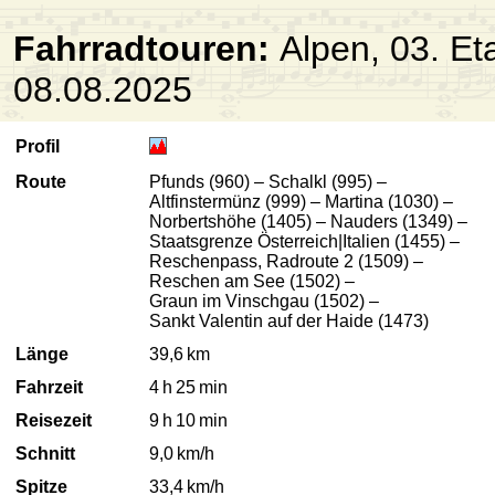
Fahrradtouren:
Alpen, 03. Et
08.08.2025
Profil
Route
Pfunds (960) – Schalkl (995) –
Altfinstermünz (999) – Martina (1030) –
Norbertshöhe (1405) – Nauders (1349) –
Staatsgrenze Österreich|Italien (1455) –
Reschenpass, Radroute 2 (1509) –
Reschen am See (1502) –
Graun im Vinschgau (1502) –
Sankt Valentin auf der Haide (1473)
Länge
39,6 km
Fahrzeit
4 h 25 min
Reisezeit
9 h 10 min
Schnitt
9,0 km/h
Spitze
33,4 km/h