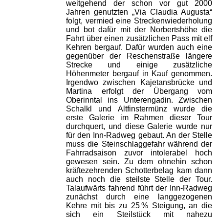
weitgehend der schon vor gut 2000
Jahren genutzten „Via Claudia Augusta“
folgt, vermied eine Streckenwiederholung
und bot dafür mit der Norbertshöhe die
Fahrt über einen zusätzlichen Pass mit elf
Kehren bergauf. Dafür wurden auch eine
gegenüber der Reschenstraße längere
Strecke und einige zusätzliche
Höhenmeter bergauf in Kauf genommen.
Irgendwo zwischen Kajetansbrücke und
Martina erfolgt der Übergang vom
Oberinntal ins Unterengadin. Zwischen
Schalkl und Altfinstermünz wurde die
erste Galerie im Rahmen dieser Tour
durchquert, und diese Galerie wurde nur
für den Inn-Radweg gebaut. An der Stelle
muss die Steinschlaggefahr während der
Fahrradsaison zuvor intolerabel hoch
gewesen sein. Zu dem ohnehin schon
kräftezehrenden Schotterbelag kam dann
auch noch die steilste Stelle der Tour.
Talaufwärts fahrend führt der Inn-Radweg
zunächst durch eine langgezogenen
Kehre mit bis zu 25 % Steigung, an die
sich ein Steilstück mit nahezu