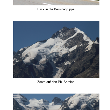
… Blick in die Berninagruppe, …
… Zoom auf den Piz Bernina, …