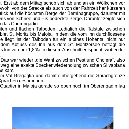
t. Erst ab dem Mittag schob sich ab und an ein Wölkchen vor
wohl von der Strecke als auch von der Fahrzeit her kürzeren
Blick auf die höchsten Berge der Berninagruppe, darunter mit
eils von Schnee und Eis bedeckte Berge. Darunter zeigte sich
ch das Oberengadin.
iten und flachen Talboden. Lediglich die Talstufe zwischen
iet St. Moritz bis Maloja, in dem die vom Inn durchflossene
 liegt, ist der Talboden für ein alpines Höhental nicht nur
dem Abfluss des Inn aus dem St. Moritzersee beträgt die
s Inn von nur 1,8 ‰ in diesem Abschnitt entspricht, wobei der
.
 Das war wieder „die Wahl zwischen Pest und Cholera“, also
-Radweg eine exakte Streckenwiederholung zwischen Silvaplana
ne kam.
m Val Bregaglia und damit einhergehend die Sprachgrenze
i Sprachen gesprochen.
Quartier in Maloja gerade so eben noch im Oberengadin lag