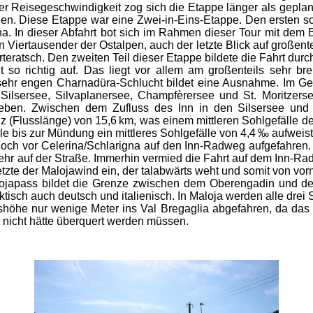
 Reisegeschwindigkeit zog sich die Etappe länger als geplan
en. Diese Etappe war eine Zwei-in-Eins-Etappe. Den ersten so
ina. In dieser Abfahrt bot sich im Rahmen dieser Tour mit dem 
 Viertausender der Ostalpen, auch der letzte Blick auf großent
teratsch. Den zweiten Teil dieser Etappe bildete die Fahrt dur
 so richtig auf. Das liegt vor allem am großenteils sehr bre
 sehr engen Charnadüra-Schlucht bildet eine Ausnahme. Im Geb
Silsersee, Silvaplanersee, Champfèrersee und St. Moritzersee
eben. Zwischen dem Zufluss des Inn in den Silsersee und 
z (Flusslänge) von 15,6 km, was einem mittleren Sohlgefälle de
e bis zur Mündung ein mittleres Sohlgefälle von 4,4 ‰ aufweist
och vor Celerina/Schlarigna auf den Inn-Radweg aufgefahren.
erkehr auf der Straße. Immerhin vermied die Fahrt auf dem Inn
tzte der Malojawind ein, der talabwärts weht und somit von vor
ojapass bildet die Grenze zwischen dem Oberengadin und de
tisch auch deutsch und italienisch. In Maloja werden alle dre
höhe nur wenige Meter ins Val Bregaglia abgefahren, da das 
nicht hätte überquert werden müssen.