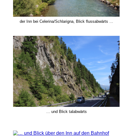
der Inn bei Celerina/Schlarigna, Blick flussabwärts …
… und Blick talabwärts