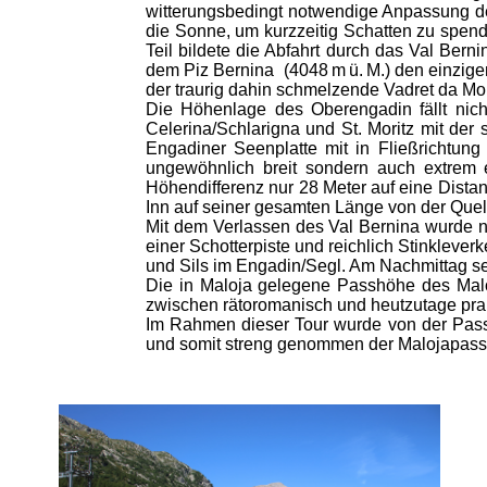
witterungsbedingt notwendige Anpassung der
die Sonne, um kurzzeitig Schatten zu spend
Teil bildete die Abfahrt durch das Val Bern
dem Piz Bernina (4048 m ü. M.) den einzigen
der traurig dahin schmelzende Vadret da Mor
Die Höhenlage des Oberengadin fällt nicht
Celerina/Schlarigna und St. Moritz mit der
Engadiner Seenplatte mit in Fließrichtung 
ungewöhnlich breit sondern auch extrem 
Höhendifferenz nur 28 Meter auf eine Distan
Inn auf seiner gesamten Länge von der Quell
Mit dem Verlassen des Val Bernina wurde n
einer Schotterpiste und reichlich Stinklev
und Sils im Engadin/Segl. Am Nachmittag se
Die in Maloja gelegene Passhöhe des Mal
zwischen rätoromanisch und heutzutage prak
Im Rahmen dieser Tour wurde von der Pass
und somit streng genommen der Malojapass 