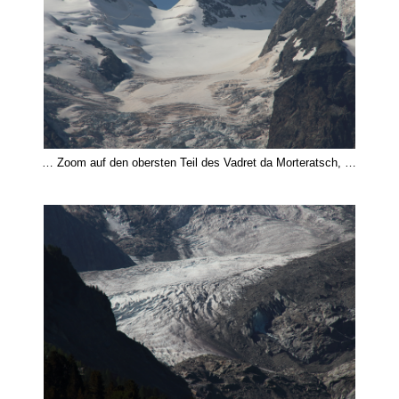
… Zoom auf den obersten Teil des Vadret da Morteratsch, …