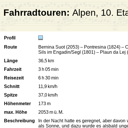
Fahrradtouren:
Alpen, 10. Et
Profil
Route
Bernina Suot (2053) – Pontresina (1824) – C
Sils im Engadin/Segl (1801) – Plaun da Lej 
Länge
36,5 km
Fahrzeit
3 h 05 min
Reisezeit
6 h 30 min
Schnitt
11,9 km/h
Spitze
37,0 km/h
Höhenmeter
173 m
max. Höhe
2053 m ü. M.
Beschreibung
In der Nacht hatte es geregnet, aber davon 
als Sonne, und dazu wurde es alsbald ungew