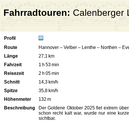
Fahrradtouren:
Calenberger 
Profil
Route
Hannover – Velber – Lenthe – Northen – Ev
Länge
27,1 km
Fahrzeit
1 h 53 min
Reisezeit
2 h 05 min
Schnitt
14,3 km/h
Spitze
35,8 km/h
Höhenmeter
132 m
Beschreibung
Der Goldene Oktober 2025 fiel extrem übers
schon recht kalt war, wurde nur eine kurz
sichtbar.