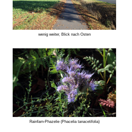
wenig weiter, Blick nach Osten
Rainfarn-Phazelie (Phacelia tanacetifolia)