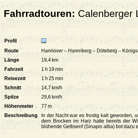
Fahrradtouren:
Calenberger 
Profil
Route
Hannover – Harenberg – Döteberg – Königs
Länge
19,4 km
Fahrzeit
1 h 19 min
Reisezeit
1 h 25 min
Schnitt
14,7 km/h
Spitze
29,6 km/h
Höhenmeter
77 m
Beschreibung
In der Nacht war es frostig kalt geworden,
dem Brocken im Harz hatte bereits der Wi
blühende Gelbsenf (Sinapis alba) bot dazu e