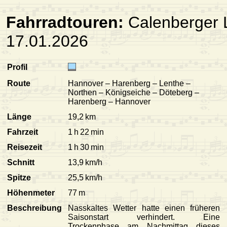
Fahrradtouren:
Calenberger 
17.01.2026
Profil
Route
Hannover – Harenberg – Lenthe –
Northen – Königseiche – Döteberg –
Harenberg – Hannover
Länge
19,2 km
Fahrzeit
1 h 22 min
Reisezeit
1 h 30 min
Schnitt
13,9 km/h
Spitze
25,5 km/h
Höhenmeter
77 m
Beschreibung
Nasskaltes Wetter hatte einen früheren
Saisonstart verhindert. Eine
Trockenphase am Nachmittag dieses