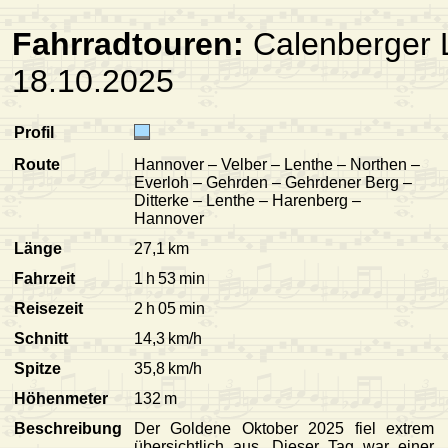
Fahrradtouren:
Calenberger 
18.10.2025
Profil
Route
Hannover – Velber – Lenthe – Northen –
Everloh – Gehrden – Gehrdener Berg –
Ditterke – Lenthe – Harenberg –
Hannover
Länge
27,1 km
Fahrzeit
1 h 53 min
Reisezeit
2 h 05 min
Schnitt
14,3 km/h
Spitze
35,8 km/h
Höhenmeter
132 m
Beschreibung
Der Goldene Oktober 2025 fiel extrem
übersichtlich aus. Dieser Tag war einer