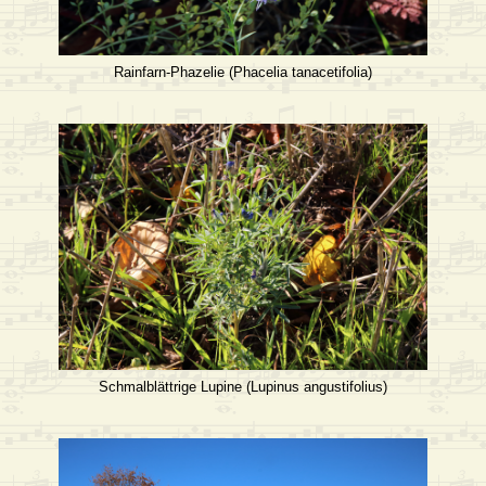
Rainfarn-Phazelie (Phacelia tanacetifolia)
Schmalblättrige Lupine (Lupinus angustifolius)