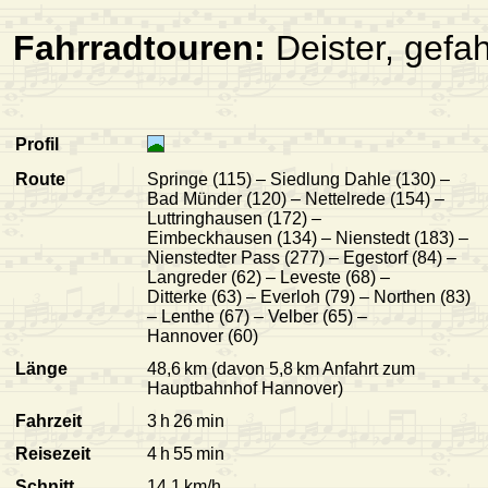
Fahrradtouren:
Deister, gefa
Profil
Route
Springe (115) – Siedlung Dahle (130) –
Bad Münder (120) – Nettelrede (154) –
Luttringhausen (172) –
Eimbeckhausen (134) – Nienstedt (183) –
Nienstedter Pass (277) – Egestorf (84) –
Langreder (62) – Leveste (68) –
Ditterke (63) – Everloh (79) – Northen (83)
– Lenthe (67) – Velber (65) –
Hannover (60)
Länge
48,6 km (davon 5,8 km Anfahrt zum
Hauptbahnhof Hannover)
Fahrzeit
3 h 26 min
Reisezeit
4 h 55 min
Schnitt
14,1 km/h