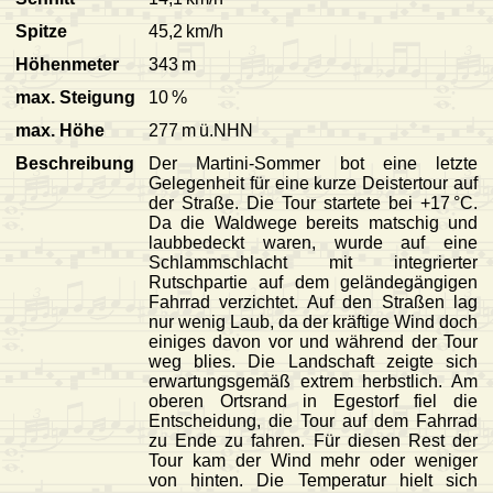
Spitze
45,2 km/h
Höhenmeter
343 m
max. Steigung
10 %
max. Höhe
277 m ü.NHN
Beschreibung
Der Martini-Sommer bot eine letzte
Gelegenheit für eine kurze Deistertour auf
der Straße. Die Tour startete bei +17 °C.
Da die Waldwege bereits matschig und
laubbedeckt waren, wurde auf eine
Schlammschlacht mit integrierter
Rutschpartie auf dem geländegängigen
Fahrrad verzichtet. Auf den Straßen lag
nur wenig Laub, da der kräftige Wind doch
einiges davon vor und während der Tour
weg blies. Die Landschaft zeigte sich
erwartungsgemäß extrem herbstlich. Am
oberen Ortsrand in Egestorf fiel die
Entscheidung, die Tour auf dem Fahrrad
zu Ende zu fahren. Für diesen Rest der
Tour kam der Wind mehr oder weniger
von hinten. Die Temperatur hielt sich