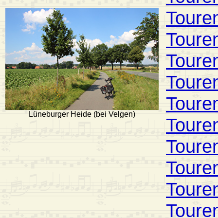
Toure
Toure
Toure
Toure
Toure
Lüneburger Heide (bei Velgen)
Toure
Toure
Toure
Toure
Toure