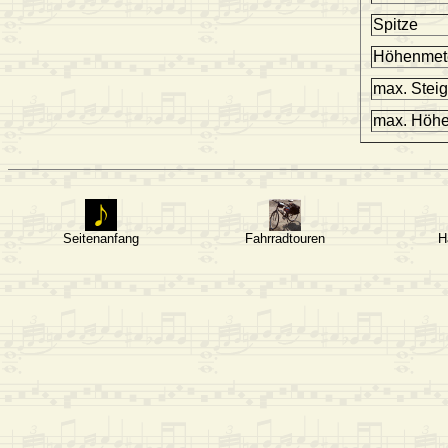
Spitze
Höhenmet
max. Stei
max. Höh
Seitenanfang
Fahrradtouren
H