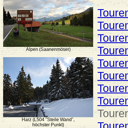
Toure
Toure
Toure
Toure
Alpen (Saanenmöser)
Toure
Toure
Toure
Toure
Toure
Harz (L504 "Steile Wand",
Toure
höchster Punkt)