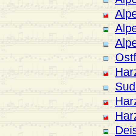
Alp
Alp
Alp
Ostf
Har
Sud
Har
Har
Deis