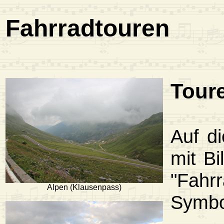
Fahrradtouren
Tour
Auf d
mit B
"Fahr
Alpen (Klausenpass)
Symbol