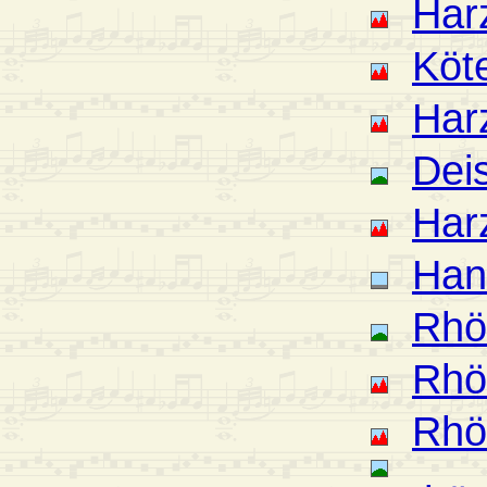
Har
Köt
Har
Deis
Har
Han
Rhö
Rhö
Rhö