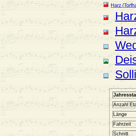
Harz (Torfh
Har
Har
Wed
Deis
Soll
Jahresstat
Anzahl Et
Länge
Fahrzeit
Schnitt