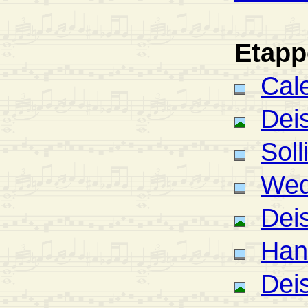
Etapp
Cal
Deis
Soll
Wed
Deis
Han
Deis