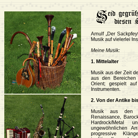
Arnulf „Der Sackpfey
Musik auf vielerlei In
Meine Musik:
1. Mittelalter
Musik aus der Zeit de
aus den Bereichen 
Orient; gespielt auf
Instrumenten.
2. Von der Antike b
Musik aus den Ber
Renaissance, Barock,
Hardrock/Metal 
ungewöhnlichen Ar
progressive Klänge