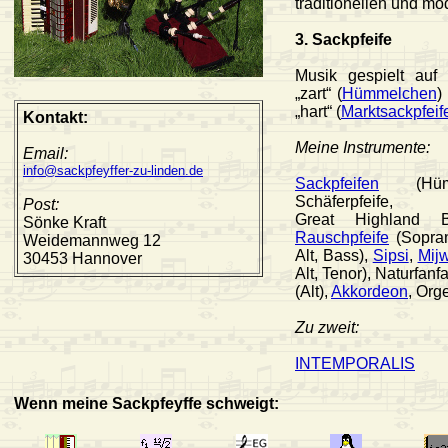
traditionellen und m
3. Sackpfeife
Musik gespielt auf
„zart“ (
Hümmelchen
)
„hart“ (
Marktsackpfeif
Kontakt:
Meine Instrumente:
Email:
info@sackpfeyffer-zu-linden.de
Sackpfeifen
(Hümm
Schäferpfeif
Post:
Great Highland 
Sönke Kraft
Rauschpfeife
(Sopra
Weidemannweg 12
Alt, Bass),
Sipsi
,
Mijw
30453 Hannover
Alt, Tenor), Naturfanf
(Alt),
Akkordeon
, Org
Zu zweit:
INTEMPORALIS
Wenn meine Sackpfeyffe schweigt: