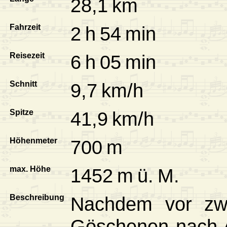
28,1 km
Fahrzeit
2 h 54 min
Reisezeit
6 h 05 min
Schnitt
9,7 km/h
Spitze
41,9 km/h
Höhenmeter
700 m
max. Höhe
1452 m ü. M.
Beschreibung
Nachdem vor zwe
Göschenen nach 