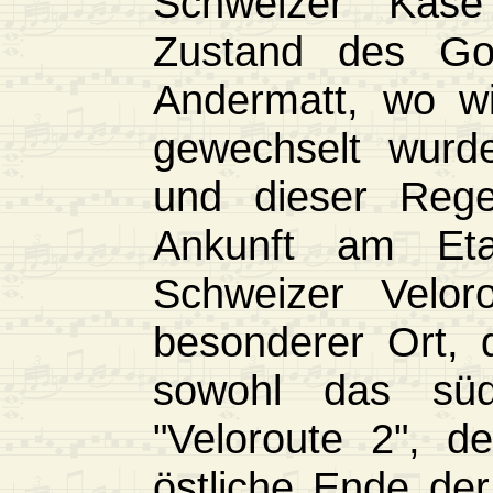
Schweizer Käse"
Zustand des Got
Andermatt, wo w
gewechselt wurde
und dieser Rege
Ankunft am Eta
Schweizer Velor
besonderer Ort, 
sowohl das süd
"Veloroute 2", d
östliche Ende der