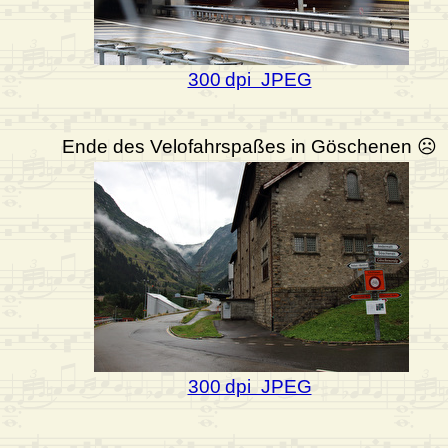
300 dpi JPEG
Ende des Velofahrspaßes in Göschenen ☹
300 dpi JPEG