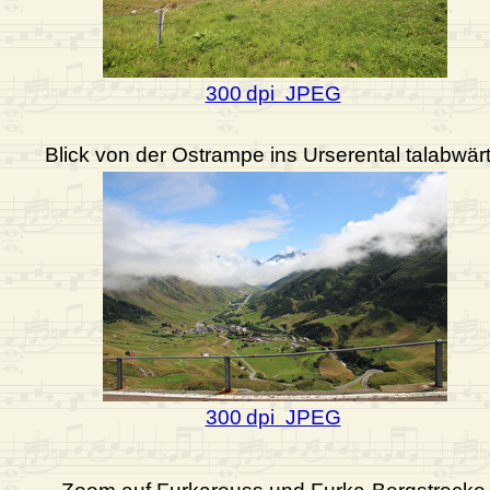
300 dpi JPEG
Blick von der Ostrampe ins Urserental talabwär
300 dpi JPEG