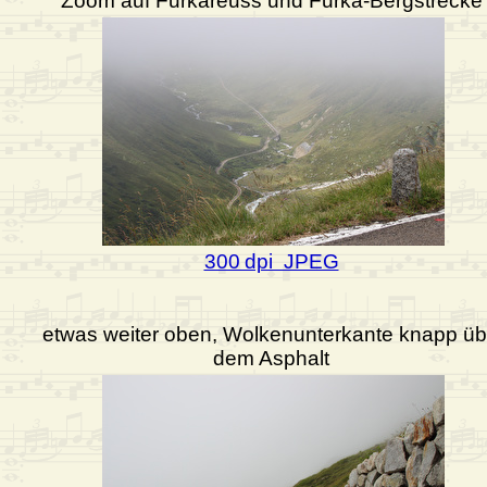
Zoom auf Furkareuss und Furka-Bergstrecke
300 dpi JPEG
etwas weiter oben, Wolkenunterkante knapp üb
dem Asphalt