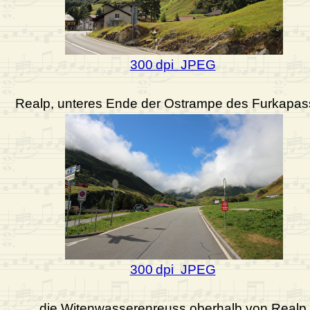
300 dpi JPEG
Realp, unteres Ende der Ostrampe des Furkapa
300 dpi JPEG
die Witenwasserenreuss oberhalb von Realp