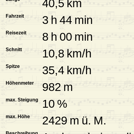
40,5 km
Fahrzeit
3 h 44 min
Reisezeit
8 h 00 min
Schnitt
10,8 km/h
Spitze
35,4 km/h
Höhenmeter
982 m
max. Steigung
10 %
max. Höhe
2429 m ü. M.
Beschreibung