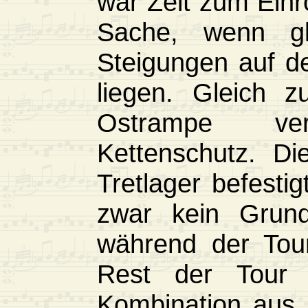
war Zeit zum Einr
Sache, wenn gl
Steigungen auf d
liegen. Gleich 
Ostrampe ve
Kettenschutz. Di
Tretlager befesti
zwar kein Grund
während der Tour
Rest der Tour 
Kombination aus