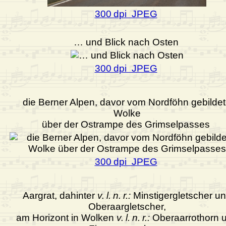
300 dpi JPEG
… und Blick nach Osten
300 dpi JPEG
die Berner Alpen, davor vom Nordföhn gebilde
Wolke
über der Ostrampe des Grimselpasses
300 dpi JPEG
Aargrat, dahinter
v. l. n. r.:
Minstigergletscher u
Oberaargletscher,
am Horizont in Wolken
v. l. n. r.:
Oberaarrothorn 