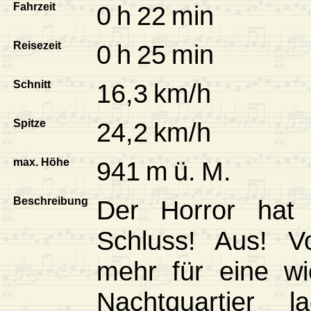
Fahrzeit
0 h 22 min
Reisezeit
0 h 25 min
Schnitt
16,3 km/h
Spitze
24,2 km/h
max. Höhe
941 m ü. M.
Beschreibung
Der Horror hat 
Schluss! Aus! Vo
mehr für eine wi
Nachtquartier 