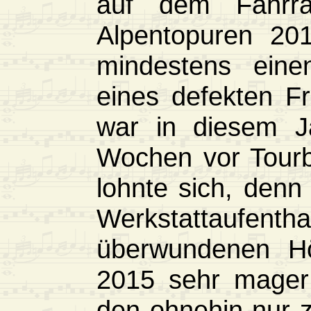
auf dem Fahrra
Alpentopuren 20
mindestens eine
eines defekten Fre
war in diesem Ja
Wochen vor Tourb
lohnte sich, den
Werkstattaufent
überwundenen Hö
2015 sehr mager
den ohnehin nur 