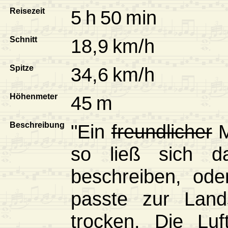
Reisezeit
5 h 50 min
Schnitt
18,9 km/h
Spitze
34,6 km/h
Höhenmeter
45 m
Beschreibung
"Ein
freundlicher
M
so ließ sich d
beschreiben, ode
passte zur Land
trocken. Die Lu