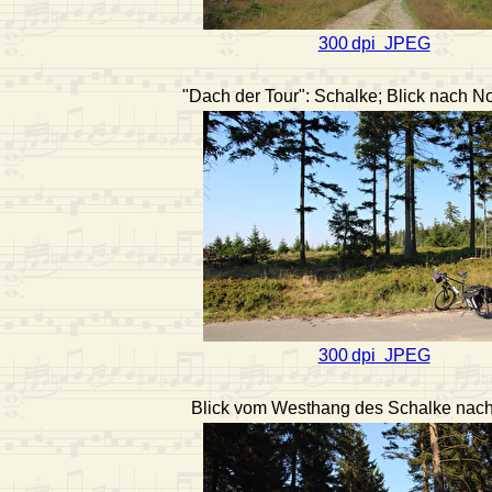
300 dpi JPEG
"Dach der Tour": Schalke; Blick nach 
300 dpi JPEG
Blick vom Westhang des Schalke nac