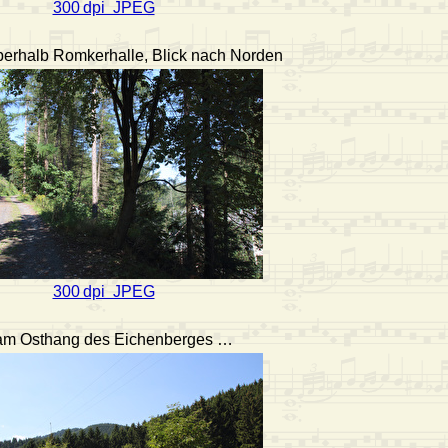
300 dpi JPEG
berhalb Romkerhalle, Blick nach Norden
300 dpi JPEG
m Osthang des Eichenberges …