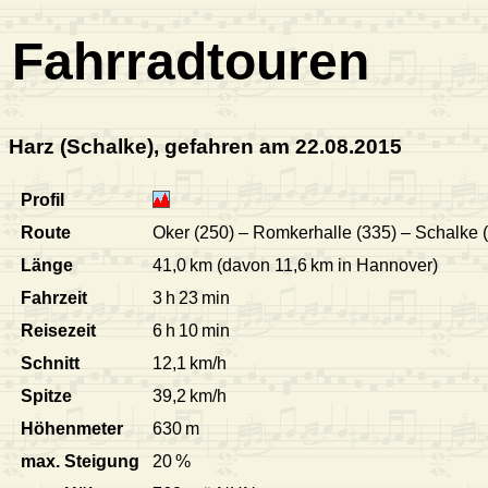
Fahrradtouren
Harz (Schalke), gefahren am 22.08.2015
Profil
Route
Oker (250) – Romkerhalle (335) – Schalke (
Länge
41,0 km (davon 11,6 km in Hannover)
Fahrzeit
3 h 23 min
Reisezeit
6 h 10 min
Schnitt
12,1 km/h
Spitze
39,2 km/h
Höhenmeter
630 m
max. Steigung
20 %