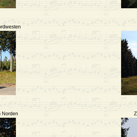
Nordwesten
h Norden
Z