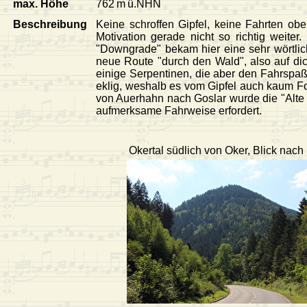
max. Höhe
762 m ü.NHN
Beschreibung
Keine schroffen Gipfel, keine Fahrten o
Motivation gerade nicht so richtig weite
"Downgrade" bekam hier eine sehr wörtlic
neue Route "durch den Wald", also auf dic
einige Serpentinen, die aber den Fahrspaß
eklig, weshalb es vom Gipfel auch kaum Foto
von Auerhahn nach Goslar wurde die "Alte H
aufmerksame Fahrweise erfordert.
Okertal südlich von Oker, Blick nac