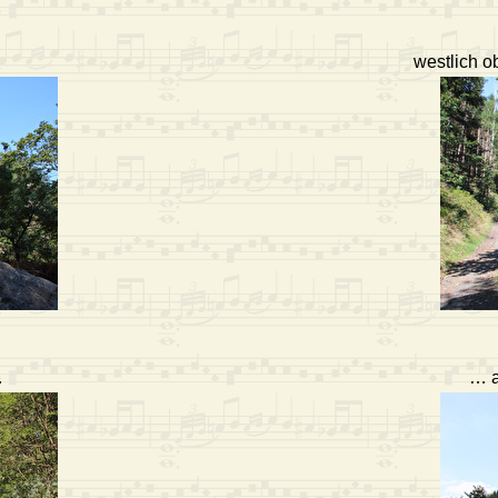
westlich o
…
… a