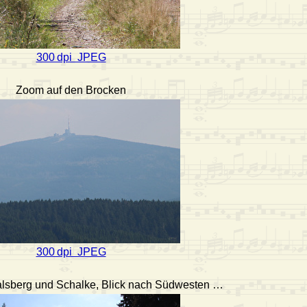
300 dpi JPEG
Zoom auf den Brocken
300 dpi JPEG
alsberg und Schalke, Blick nach Südwesten …