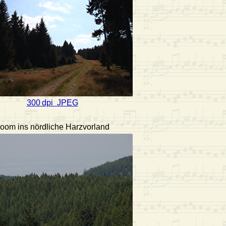
300 dpi JPEG
oom ins nördliche Harzvorland