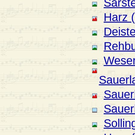
Sarst
Harz 
Deiste
Rehbu
Weser
Sauerl
Sauer
Sauerl
Sollin