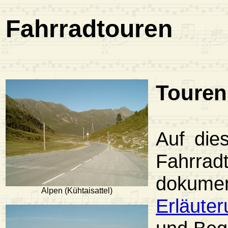
Fahrradtouren
Touren
Auf die
Fahrrad
dokumen
Alpen (Kühtaisattel)
Erläute