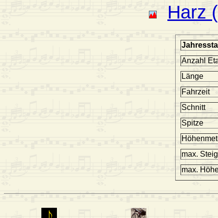
Harz 
Jahresstat
Anzahl Et
Länge
Fahrzeit
Schnitt
Spitze
Höhenmet
max. Stei
max. Höh