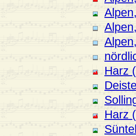
Alpen
Alpen,
Alpen
nördl
Harz 
Deiste
Sollin
Harz 
Sünte