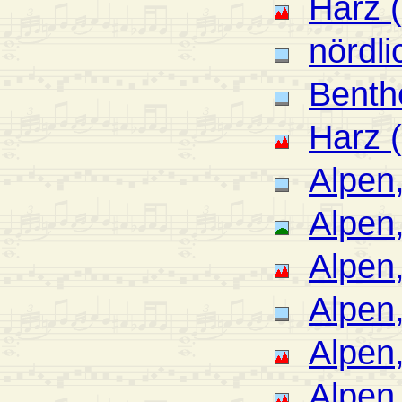
Harz 
nördl
Benth
Harz 
Alpen
Alpen
Alpen,
Alpen,
Alpen
Alpen