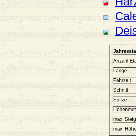
Har
Cal
Deis
Jahresstat
Anzahl Et
Länge
Fahrzeit
Schnitt
Spitze
Höhenmet
max. Stei
max. Höh