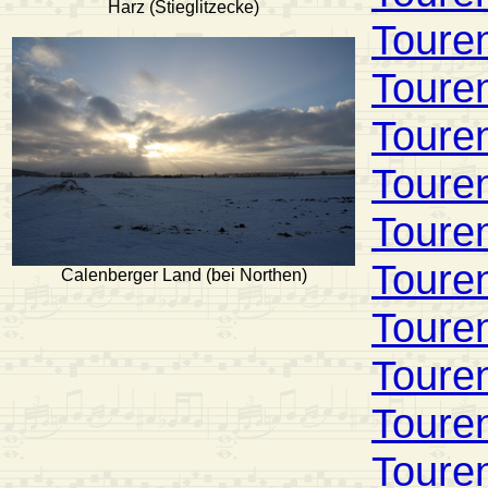
Harz (Stieglitzecke)
Toure
Toure
Toure
Toure
Toure
Toure
Calenberger Land (bei Northen)
Toure
Toure
Toure
Toure