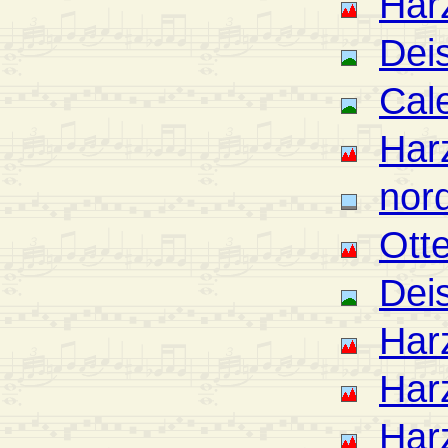
Har
Deis
Cal
Har
nor
Ott
Deis
Har
Har
Har