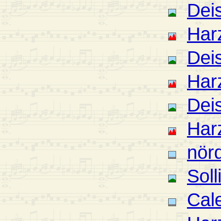
Deis
Har
Deis
Har
Deis
Har
nör
Soll
Cal