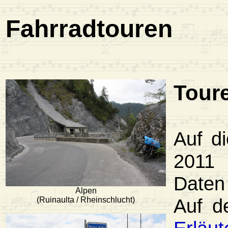
Fahrradtouren
Tour
Auf d
2011 
Daten
Alpen
Auf d
(Ruinaulta / Rheinschlucht)