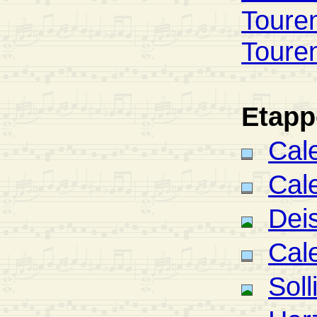
Toure
Toure
Etapp
Cal
Cal
Deis
Cal
Soll