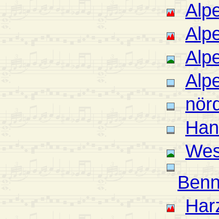
Alp
Alp
Alp
Alp
nör
Han
Wes
Benn
Har