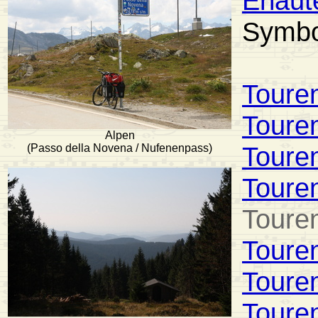
Erläu
Symbol
Toure
Toure
Alpen
Toure
(Passo della Novena / Nufenenpass)
Toure
Toure
Toure
Toure
Toure