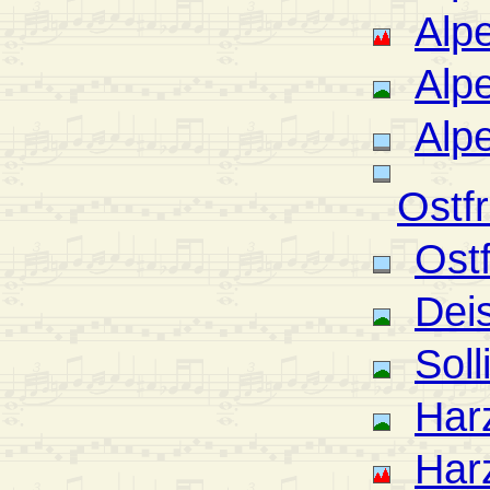
Alp
Alpe
Alp
Ostf
Ost
Deis
Sol
Har
Har