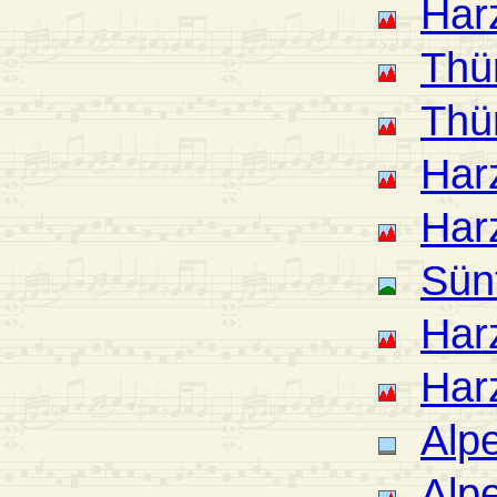
Har
Thü
Thü
Har
Har
Sün
Har
Har
Alpe
Alp