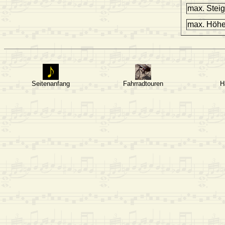
max. Stei
max. Höh
Seitenanfang
Fahrradtouren
H