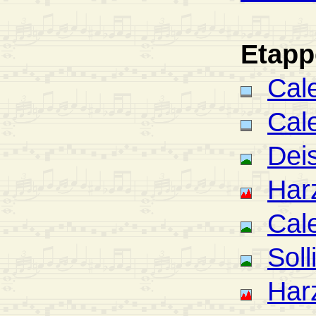
Etapp
Cal
Cal
Deis
Har
Cal
Soll
Har