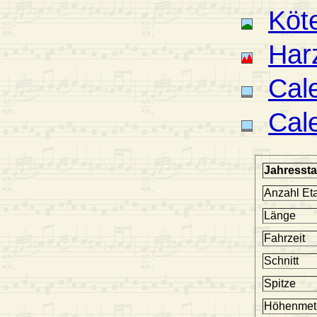
Köt
Har
Cal
Cal
Jahresstat
Anzahl Et
Länge
Fahrzeit
Schnitt
Spitze
Höhenmet