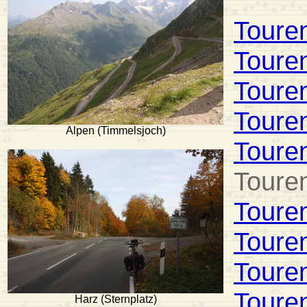
Toure
Toure
Toure
Toure
Alpen (Timmelsjoch)
Toure
Toure
Toure
Toure
Toure
Toure
Harz (Sternplatz)