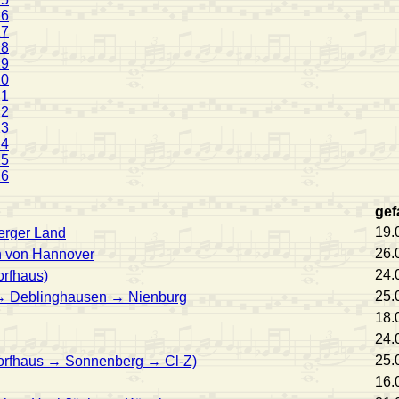
16
17
18
19
20
21
22
23
24
25
26
gef
19.
erger Land
26.
h von Hannover
24.
orfhaus)
25.
→ Deblinghausen → Nienburg
18.
24.
25.
Torfhaus → Sonnenberg → Cl-Z)
16.