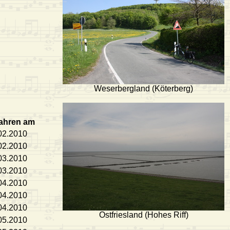
Weserbergland (Köterberg)
ahren am
02.2010
02.2010
03.2010
03.2010
04.2010
04.2010
04.2010
Ostfriesland (Hohes Riff)
05.2010