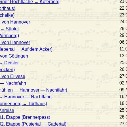
21.
einer Hochfläche → Köterberg
22.
orfhaus)
23.
chalke)
24.
h von Hannover
28.
 → Süntel
29.
Wurmberg)
06.
h von Hannover
11.
iebertal → Auf dem Acker)
13.
 von Göttingen
25.
→ Deister
26.
rocken)
27.
h von Eilvese
02.
 — Nachtfahrt
09.
ühlen → Hannover — Nachtfahrt
16.
 → Hannover — Nachtfahrt
18.
Sonnenberg → Torfhaus)
25.
Anreise
26.
01. Etappe (Brennerpass)
27.
02. Etappe (Pustertal → Gadertal)