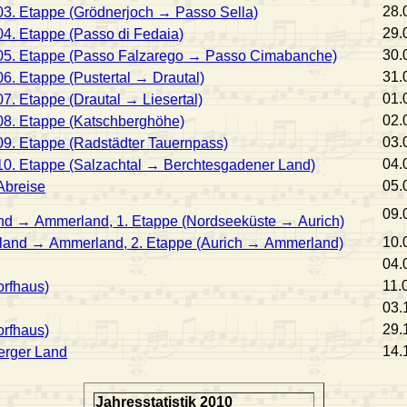
28.
03. Etappe (Grödnerjoch → Passo Sella)
29.
04. Etappe (Passo di Fedaia)
30.
 05. Etappe (Passo Falzarego → Passo Cimabanche)
31.
06. Etappe (Pustertal → Drautal)
01.
07. Etappe (Drautal → Liesertal)
02.
08. Etappe (Katschberghöhe)
03.
09. Etappe (Radstädter Tauernpass)
04.
10. Etappe (Salzachtal → Berchtesgadener Land)
05.
Abreise
09.
and → Ammerland, 1. Etappe (Nordseeküste → Aurich)
10.
sland → Ammerland, 2. Etappe (Aurich → Ammerland)
04.
11.
orfhaus)
03.
29.
orfhaus)
14.
erger Land
Jahresstatistik 2010