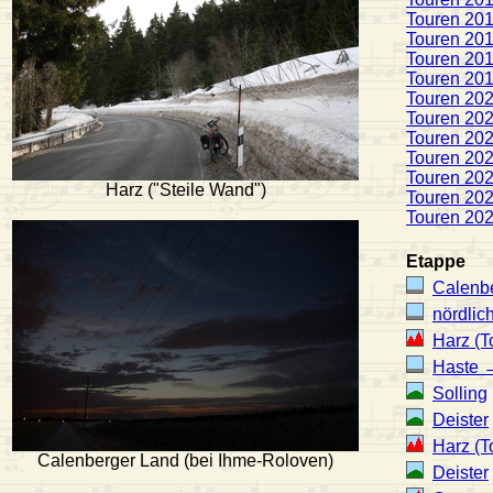
Touren 20
Touren 20
Touren 20
Touren 20
Touren 20
Touren 20
Touren 20
Touren 20
Touren 20
Harz ("Steile Wand")
Touren 20
Touren 20
Etappe
Calenb
nördlic
Harz (T
Haste 
Solling
Deister
Harz (
Calenberger Land (bei Ihme-Roloven)
Deister