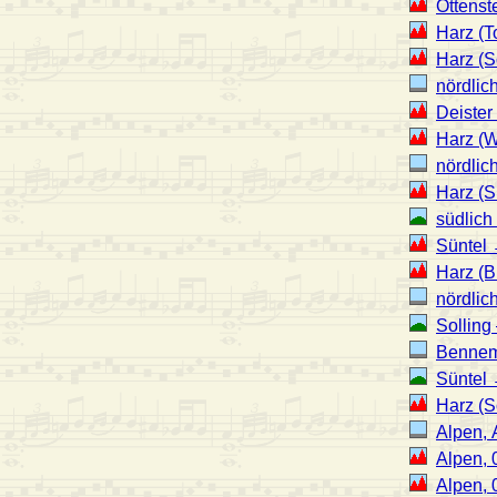
Ottenst
Harz (T
Harz (S
nördlic
Deister
Harz (
nördlic
Harz (S
südlich
Süntel 
Harz (B
nördlic
Solling
Bennem
Süntel
Harz (
Alpen, 
Alpen, 
Alpen, 