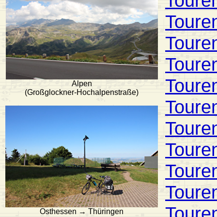
Toure
Toure
Toure
Toure
Toure
Alpen
(Großglockner-Hochalpenstraße)
Toure
Toure
Toure
Toure
Toure
Toure
Osthessen → Thüringen