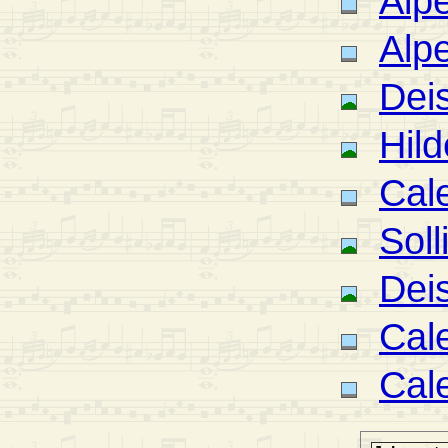
Alpe
Alp
Deis
Hil
Cal
Soll
Deis
Cal
Cal