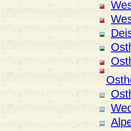
Wes
Wes
Deis
Ost
Ost
Osth
Ost
Wed
Alp