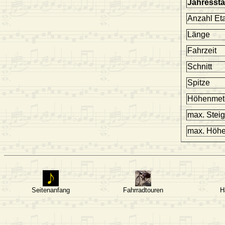
Jahresstat
Anzahl Et
Länge
Fahrzeit
Schnitt
Spitze
Höhenmet
max. Stei
max. Höh
Seitenanfang
Fahrradtouren
H