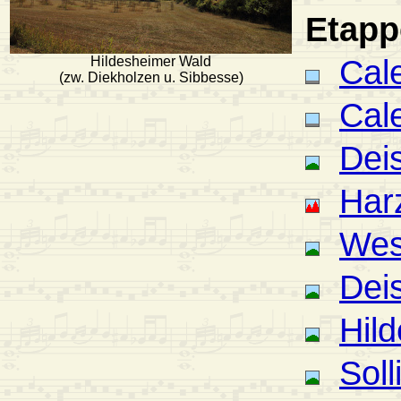
Etapp
Cal
Hildesheimer Wald
(zw. Diekholzen u. Sibbesse)
Cal
Deis
Har
Wes
Deis
Hil
Soll