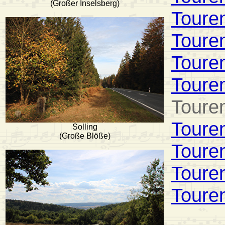
(Großer Inselsberg)
Toure
Toure
Toure
Toure
Toure
Toure
Solling
(Große Blöße)
Toure
Toure
Toure