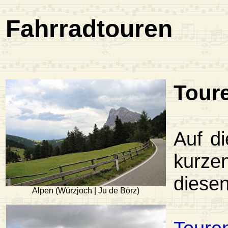
Fahrradtouren
Tour
Auf d
kurze
diesen
Alpen (Würzjoch | Ju de Börz)